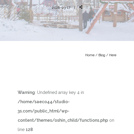
2018-03-17
Home
/
Blog
/ Here
Warning
: Undefined array key 4 in
/home/saeco44/studio-
3s.com/public_html/wp-
content/themes/oshin_child/functions.php
on
line
128