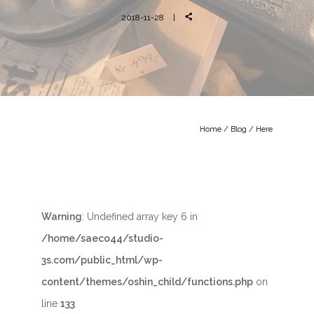
2018-11-28
Home
/
Blog
/ Here
Warning
: Undefined array key 6 in
/home/saeco44/studio-
3s.com/public_html/wp-
content/themes/oshin_child/functions.php
on
line
133