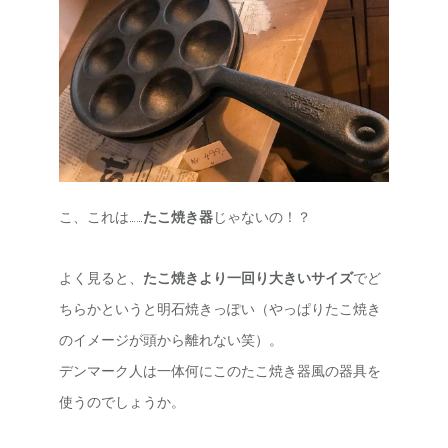
こ、これは……
たこ焼き器
じゃないの！？
よく見ると、
たこ焼きより一回り大きいサイズ
でど
ちらかというと明石焼きっぽい（やっぱりたこ焼き
のイメージが頭から離れない笑）。
デンマーク人は一体何にこのたこ焼き器風の器具を
使うのでしょうか。