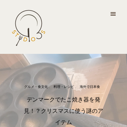
グルメ・食文化
料理・レシピ
海外で日本食
デンマークでたこ焼き器を発
見！？クリスマスに使う謎のア
イテム