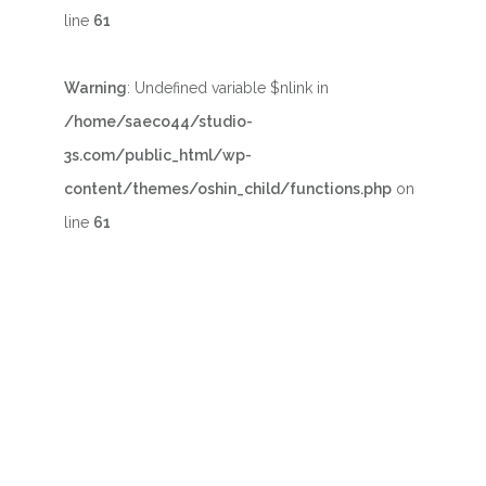
line
61
Warning
: Undefined variable $nlink in
/home/saeco44/studio-
3s.com/public_html/wp-
content/themes/oshin_child/functions.php
on
line
61