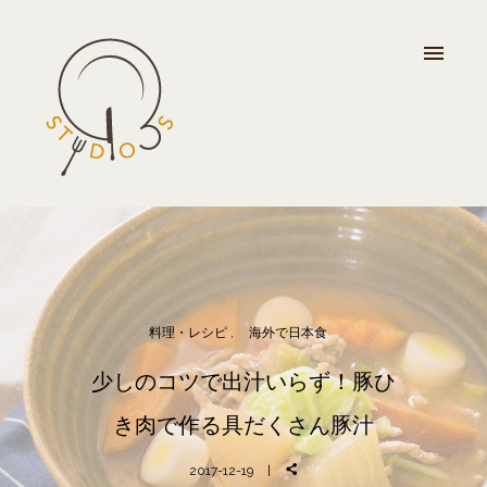
料理・レシピ
海外で日本食
少しのコツで出汁いらず！豚ひ
き肉で作る具だくさん豚汁
2017-12-19