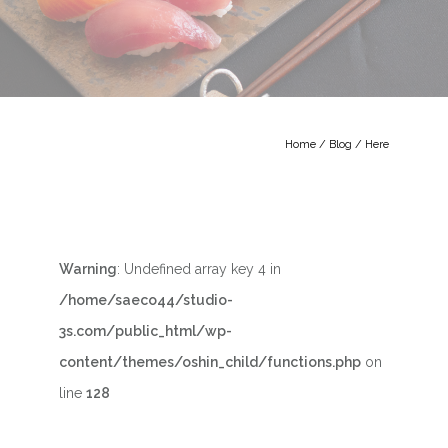
Home
/
Blog
/ Here
Warning
: Undefined array key 4 in
/home/saeco44/studio-
3s.com/public_html/wp-
content/themes/oshin_child/functions.php
on
line
128